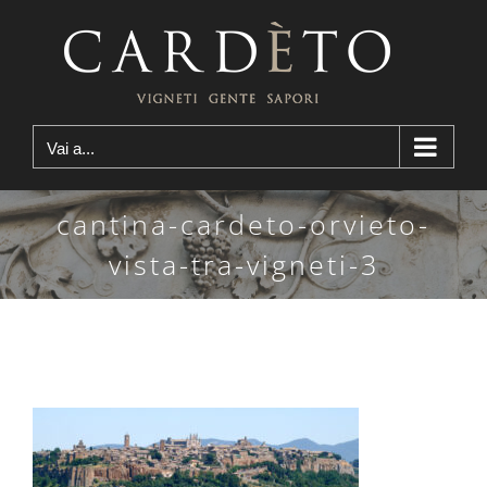
Salta
al
contenuto
Vai a...
cantina-cardeto-orvieto-
vista-tra-vigneti-3