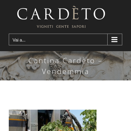
Salta
al
contenuto
Vai a...
Cantina Cardèto –
Vendemmia