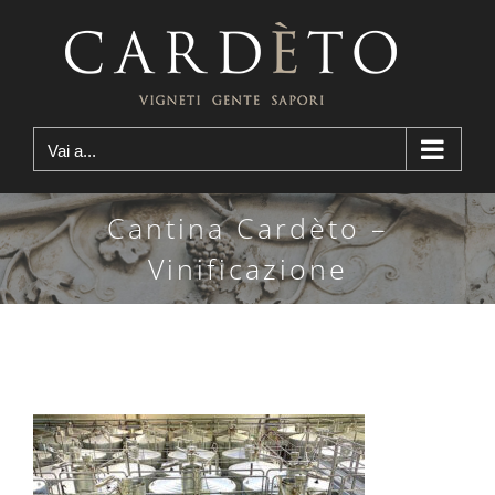
Salta
al
contenuto
Vai a...
Cantina Cardèto –
Vinificazione