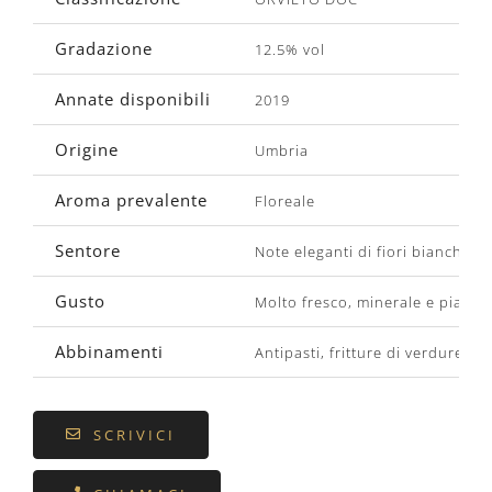
Gradazione
12.5% vol
Annate disponibili
2019
Origine
Umbria
Aroma prevalente
Floreale
Sentore
Note eleganti di fiori bianchi
Gusto
Molto fresco, minerale e piacev
Abbinamenti
Antipasti, fritture di verdure, ve
SCRIVICI