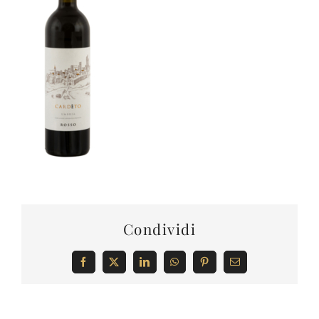
Condividi
Facebook
X
LinkedIn
WhatsApp
Pinterest
Email