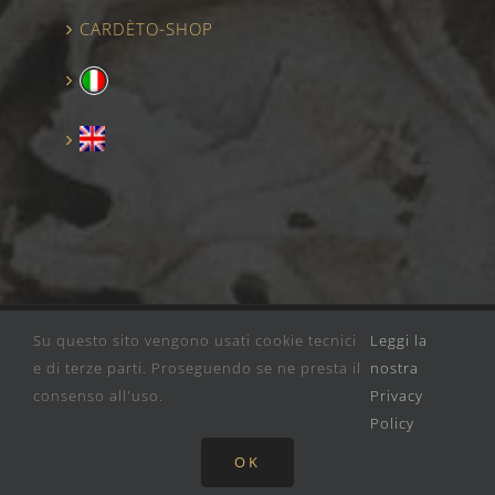
CARDÈTO-SHOP
Su questo sito vengono usati cookie tecnici
Leggi la
© Copyright
2026 | CANTINA CARDETO | P. IVA
e di terze parti. Proseguendo se ne presta il
nostra
00050760552 |
PRIVACY POLICY
consenso all'uso.
Privacy
Policy
Facebook
Instagram
Pinterest
X
OK