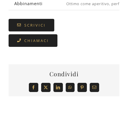
Abbinamenti
Ottimo come aperitivo, perfetto c
SCRIVICI
CHIAMACI
Condividi
Facebook
X
LinkedIn
WhatsApp
Pinterest
Email