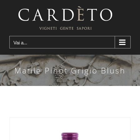
Salta
al
contenuto
Vai a...
Matile Pinot Grigio Blush